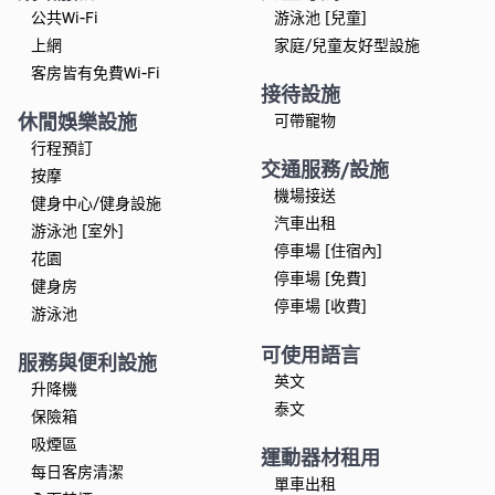
公共Wi-Fi
游泳池 [兒童]
上網
家庭/兒童友好型設施
客房皆有免費Wi-Fi
接待設施
休閒娛樂設施
可帶寵物
行程預訂
交通服務/設施
按摩
機場接送
健身中心/健身設施
汽車出租
游泳池 [室外]
停車場 [住宿內]
花園
停車場 [免費]
健身房
停車場 [收費]
游泳池
可使用語言
服務與便利設施
英文
升降機
泰文
保險箱
吸煙區
運動器材租用
每日客房清潔
單車出租