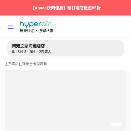
【Agoda快閃優惠】預訂酒店低至85折
玩樂旅遊 ‧ 搜尋格價
閃耀之家海灘酒店
8月8日-8月9日・2位成人
主頁
酒店住宿
布吉
卡塔海灘