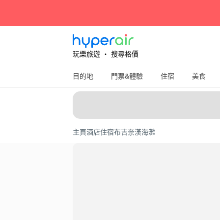
玩樂旅遊 ‧ 搜尋格價
目的地
門票&體驗
住宿
美食
主頁
酒店住宿
布吉
奈漢海灘