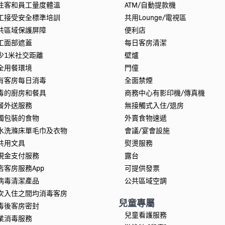
住客和員工量度體溫
ATM/自動提款機
工接受安全標準培訓
共用Lounge/電視區
共區域保護屏障
便利店
工面部遮蓋
每日客房清潔
少1米社交距離
壁爐
全用餐環境
門僮
有客房每日消毒
全面禁煙
毒的廚房和餐具
商務中心有影印機/傳真機
餐外送服務
無接觸式入住/退房
獨包裝的食物
外賣食物速遞
水洗滌床單毛巾及衣物
會議/宴會設施
共用文具
熨燙服務
現金支付服務
露台
店客房服務App
可提供發票
病毒清潔產品
公共區域空調
次入住之間均消毒客房
兒童專屬
毒後客房密封
兒童看護服務
業消毒服務