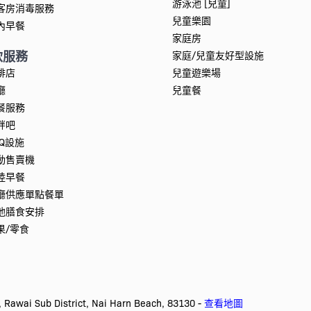
游泳池 [兒童]
客房消毒服務
兒童樂園
內早餐
家庭房
飲服務
家庭/兒童友好型設施
啡店
兒童遊樂場
廳
兒童餐
餐服務
畔吧
BQ設施
動售賣機
陸早餐
廳供應單點餐單
他膳食安排
果/零食
i Sub District, Nai Harn Beach, 83130 -
查看地圖