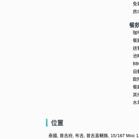
免
房
餐
咖
餐
送
池
B
自
歐
餐
其
水
位置
泰國, 普吉府, 布吉, 普吉直轄縣, 15/167 Moo 1, Rawa