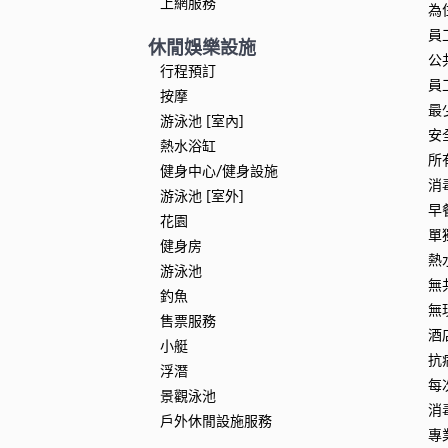
上網服務
為
員
休閒娛樂設施
公
行程預訂
員
按摩
最
游泳池 [室內]
安
熱水浴缸
所
健身中心/健身設施
消
游泳池 [室外]
早
花園
單
健身房
熱
游泳池
無
釣魚
無
售票服務
酒
小艇
抗
浮潛
每
景觀泳池
消
戶外休閒設施服務
專