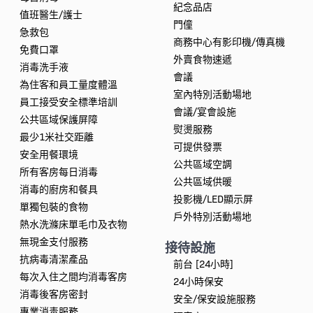
紀念品店
值班醫生/護士
門僮
急救包
商務中心有影印機/傳真機
免費口罩
外賣食物速遞
消毒洗手液
會議
為住客和員工量度體溫
室內特別活動場地
員工接受安全標準培訓
會議/宴會設施
公共區域保護屏障
熨燙服務
最少1米社交距離
可提供發票
安全用餐環境
公共區域空調
所有客房每日消毒
公共區域供暖
消毒的廚房和餐具
投影機/LED顯示屏
單獨包裝的食物
戶外特別活動場地
熱水洗滌床單毛巾及衣物
無現金支付服務
接待設施
抗病毒清潔產品
前台 [24小時]
每次入住之間均消毒客房
24小時保安
消毒後客房密封
安全/保安設施服務
專業消毒服務