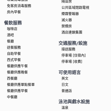
隔音房
免客房消毒服務
公共區域閉路電視
房內早餐
煙霧警報器
滅火器
餐飲服務
禁煙房
咖啡店
酒店連鎖集團
酒吧
餐廳
交通服務/設施
送餐服務
接送服務
自助早餐
停車場 [住宿內]
西式早餐
停車場 [收費]
餐廳供應午餐
可使用語言
餐廳供應晚餐
西餐廳
英文
餐廳供應單點餐單
日文
餐廳供應早餐
普通話
中餐廳
泳池與戲水設施
溫泉