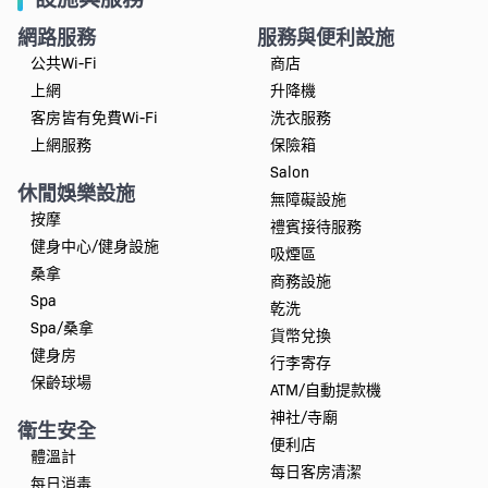
網路服務
服務與便利設施
公共Wi-Fi
商店
上網
升降機
客房皆有免費Wi-Fi
洗衣服務
上網服務
保險箱
Salon
休閒娛樂設施
無障礙設施
按摩
禮賓接待服務
健身中心/健身設施
吸煙區
桑拿
商務設施
Spa
乾洗
Spa/桑拿
貨幣兌換
健身房
行李寄存
保齡球場
ATM/自動提款機
神社/寺廟
衛生安全
便利店
體溫計
每日客房清潔
每日消毒