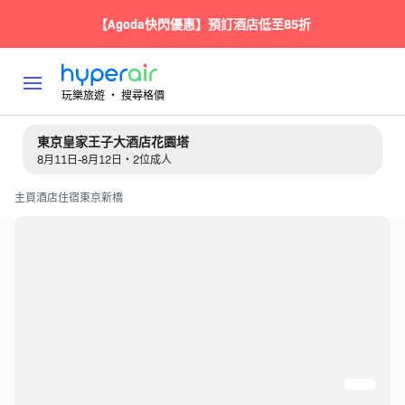
【Agoda快閃優惠】預訂酒店低至85折
玩樂旅遊 ‧ 搜尋格價
東京皇家王子大酒店花園塔
8月11日-8月12日・2位成人
主頁
酒店住宿
東京
新橋