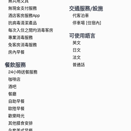
無共用文具
交通服務/設施
無現金支付服務
酒店客房服務App
代客泊車
抗病毒清潔產品
停車場 [住宿內]
每次入住之間均消毒客房
可使用語言
專業消毒服務
英文
免客房消毒服務
日文
房內早餐
法文
餐飲服務
普通話
24小時送餐服務
咖啡店
酒吧
餐廳
自助早餐
歐陸早餐
歡樂時光
其他膳食安排
全套美式早餐