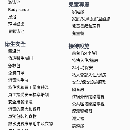
游泳池
兒童專屬
Body scrub
家庭房
足浴
家庭/兒童友好型設施
現場娛樂
兒童書籍和玩具
景觀泳池
兒童餐
衛生安全
接待設施
體溫計
前台 [24小時]
值班醫生/護士
特快入住/退房
急救包
24小時保安
免費口罩
私人登記入住/退房
消毒洗手液
安全/保安設施服務
為住客和員工量度體溫
隔音房
員工接受安全標準培訓
住宿外部閉路電視
安全用餐環境
公共區域閉路電視
消毒的廚房和餐具
煙霧警報器
單獨包裝的食物
滅火器
熱水洗滌床單毛巾及衣物
禁煙房