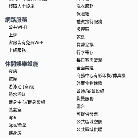
殘障人士設施
洗衣服務
保險箱
網路服務
禮賓接待服務
公共Wi-Fi
吸煙區
上網
乾洗
客房皆有免費Wi-Fi
貨幣兌換
上網服務
行李寄存
每日客房清潔
休閒娛樂設施
全面禁煙
夜店
商務中心有影印機/傳真機
按摩
外賣食物速遞
游泳池 [室內]
會議/宴會設施
熱水浴缸
熨燙服務
健身中心/健身設施
露台
蒸氣室
可提供發票
Spa
公共區域空調
Spa/桑拿
公共區域供暖
健身房