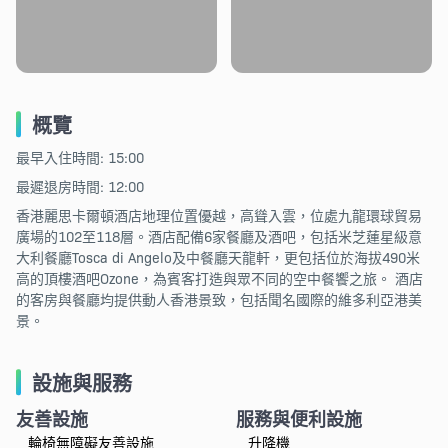
概覽
最早入住時間: 15:00
最遲退房時間: 12:00
香港麗思卡爾頓酒店地理位置優越，高聳入雲，位處九龍環球貿易
廣場的102至118層。酒店配備6家餐廳及酒吧，包括米芝蓮星級意
大利餐廳Tosca di Angelo及中餐廳天龍軒，更包括位於海拔490米
高的頂樓酒吧Ozone，為賓客打造與眾不同的空中餐饗之旅。 酒店
的客房與餐廳均提供動人香港景致，包括聞名國際的維多利亞港美
景。
設施與服務
友善設施
服務與便利設施
輪椅無障礙友善設施
升降機