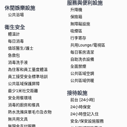
服務與便利設施
休閒娛樂設施
升降機
公共浴場
保險箱
無障礙設施
衛生安全
吸煙區
體溫計
行李寄存
每日消毒
共用Lounge/電視區
值班醫生/護士
每日客房清潔
急救包
自助洗衣設備
消毒洗手液
全面禁煙
為住客和員工量度體溫
公共區域空調
員工接受安全標準培訓
公共區域供暖
公共區域保護屏障
最少1米社交距離
接待設施
安全用餐環境
前台 [24小時]
消毒的廚房和餐具
24小時保安
熱水洗滌床單毛巾及衣物
24小時登記入住
無共用文具
安全/保安設施服務
無現金支付服務