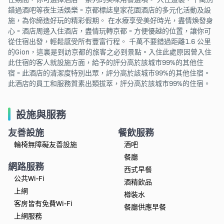
錯過酒吧等夜生活娛樂。京都標誌皇家花園酒店的多元化活動及設
施，為你締造好玩的精彩假期。 在水療享受美好時光，盡情煥發身
心。酒店周邊入住酒店，盡情玩轉京都。方便優越的位置，讓你可
從住宿出發，輕鬆感受所有豐富行程。 千萬不要錯過距離1.6 公里
的Gion，這裏是到訪京都的旅客之必到景點。入住此處原因曾入住
此住宿的客人就設施方面，給予的評分高於該城市99%的其他住
宿。此酒店的清潔度特別出眾，評分高於該城市99%的其他住宿。
此酒店的員工和服務質素出類拔萃，評分高於該城市99%的住宿。
設施與服務
友善設施
餐飲服務
輪椅無障礙友善設施
酒吧
餐廳
網路服務
西式早餐
公共Wi-Fi
酒精飲品
上網
樽裝水
客房皆有免費Wi-Fi
餐廳供應早餐
上網服務