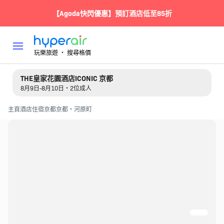
【Agoda快閃優惠】預訂酒店低至85折
玩樂旅遊 ‧ 搜尋格價
THE皇家花園酒店ICONIC 京都
8月9日-8月10日・2位成人
主頁
酒店住宿
京都
京都・河原町