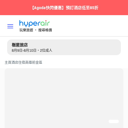
【Agoda快閃優惠】預訂酒店低至85折
玩樂旅遊 ‧ 搜尋格價
樹屋旅店
8月9日-8月10日・2位成人
主頁
酒店住宿
高雄
前金區