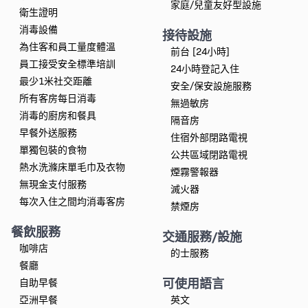
家庭/兒童友好型設施
衛生證明
消毒設備
接待設施
為住客和員工量度體溫
前台 [24小時]
員工接受安全標準培訓
24小時登記入住
最少1米社交距離
安全/保安設施服務
所有客房每日消毒
無過敏房
消毒的廚房和餐具
隔音房
早餐外送服務
住宿外部閉路電視
單獨包裝的食物
公共區域閉路電視
熱水洗滌床單毛巾及衣物
煙霧警報器
無現金支付服務
滅火器
每次入住之間均消毒客房
禁煙房
餐飲服務
交通服務/設施
咖啡店
的士服務
餐廳
可使用語言
自助早餐
亞洲早餐
英文