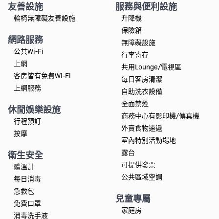
友善設施
服務與便利設施
輪椅無障礙友善設施
升降機
保險箱
網路服務
無障礙設施
公共Wi-Fi
行李寄存
上網
共用Lounge/電視區
客房皆有免費Wi-Fi
每日客房清潔
上網服務
自助洗衣設備
全面禁煙
休閒娛樂設施
商務中心有影印機/傳真機
行程預訂
外賣食物速遞
按摩
室內特別活動場地
露台
衛生安全
可提供發票
體溫計
公共區域空調
每日消毒
急救包
兒童專屬
免費口罩
家庭房
消毒洗手液