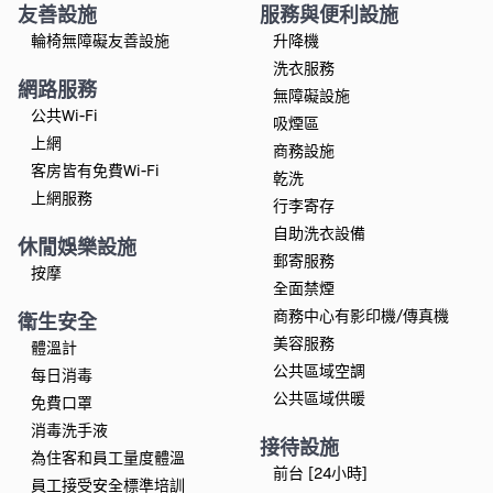
友善設施
服務與便利設施
輪椅無障礙友善設施
升降機
洗衣服務
網路服務
無障礙設施
公共Wi-Fi
吸煙區
上網
商務設施
客房皆有免費Wi-Fi
乾洗
上網服務
行李寄存
自助洗衣設備
休閒娛樂設施
郵寄服務
按摩
全面禁煙
商務中心有影印機/傳真機
衛生安全
美容服務
體溫計
公共區域空調
每日消毒
公共區域供暖
免費口罩
消毒洗手液
接待設施
為住客和員工量度體溫
前台 [24小時]
員工接受安全標準培訓