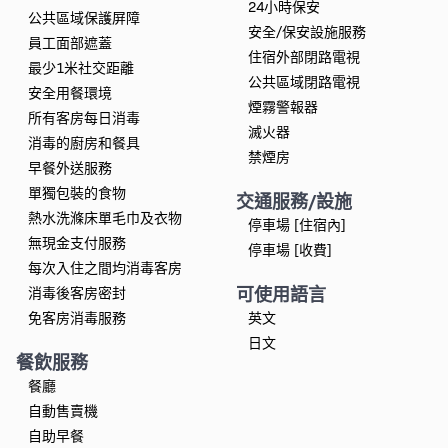
24小時保安
公共區域保護屏障
安全/保安設施服務
員工面部遮蓋
住宿外部閉路電視
最少1米社交距離
公共區域閉路電視
安全用餐環境
煙霧警報器
所有客房每日消毒
滅火器
消毒的廚房和餐具
禁煙房
早餐外送服務
單獨包裝的食物
交通服務/設施
熱水洗滌床單毛巾及衣物
停車場 [住宿內]
無現金支付服務
停車場 [收費]
每次入住之間均消毒客房
可使用語言
消毒後客房密封
免客房消毒服務
英文
日文
餐飲服務
餐廳
自動售賣機
自助早餐