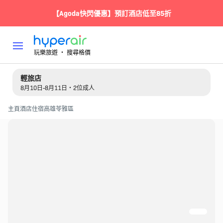
【Agoda快閃優惠】預訂酒店低至85折
玩樂旅遊 ‧ 搜尋格價
輕旅店
8月10日-8月11日・2位成人
主頁
酒店住宿
高雄
苓雅區