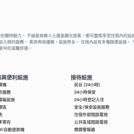
ubashi，感受大阪的獨特魅力。 不論是商務人士還是觀光旅客，都可盡情享受住宿內的
人員為你提供體貼入微的服務。 客房佈局優雅，設施齊全。 住宿內設有多種娛樂設施。 
如置身家中的溫馨舒適。
務與便利設施
接待設施
降機
前台 [24小時]
衣服務
24小時保安
障礙設施
24小時登記入住
煙區
安全/保安設施服務
洗
住宿外部閉路電視
李寄存
公共區域閉路電視
TM/自動提款機
煙霧警報器