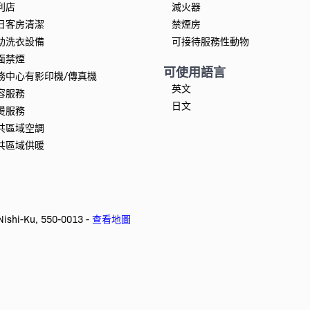
利店
滅火器
日客房清潔
禁煙房
助洗衣設備
可接待服務性動物
面禁煙
可使用語言
務中心有影印機/傳真機
英文
容服務
日文
燙服務
共區域空調
共區域供暖
shi-Ku, 550-0013 -
查看地圖