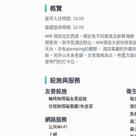
概覽
最早入住時間: 15:00
最遲退房時間: 12:00
WM 酒店位於西貢，鄰近有不同美食及新鮮海鮮
間客房，與市區酒店對比，WM酒店大部份房型
天台，亦有glamping的體驗。 酒店美麗
新。另外以木系色調、文青風格為主，佈置方面
是熱門的打卡位。
設施與服務
友善設施
衛
輪椅無障礙友善設施
每
住宿無障礙餐廳/休息室
值
急
網路服務
員
公共Wi-Fi
最
上網