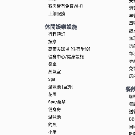
安
客房皆有免費Wi-Fi
消
上網服務
早
單
休閒娛樂設施
熱
行程預訂
無
按摩
抗
高爾夫球場 [住宿附設]
每
健身中心/健身設施
專
桑拿
免
蒸氣室
房
Spa
游泳池 [室外]
餐
花園
咖
Spa/桑拿
餐
健身房
送
游泳池
B
釣魚
自
小艇
歐