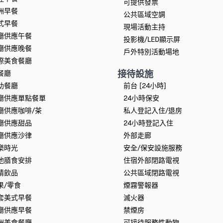
可提供發票
洲早餐
公共區域空調
式早餐
現場活動主持
廳供應午餐
投影機/LED顯示屏
廳供應晚餐
戶外特別活動場地
際美食餐廳
接待設施
餐廳
助餐廳
前台 [24小時]
廳供應單點餐單
24小時保安
廳供應咖啡/茶
私人登記入住/退房
廳供應甜品
24小時登記入住
廳供應沙律
外部走廊
樂時光
安全/保安設施服務
他膳食安排
住宿外部閉路電視
精飲品
公共區域閉路電視
果/零食
煙霧警報器
套美式早餐
滅火器
廳供應早餐
禁煙房
洲美食餐廳
可接待服務性動物