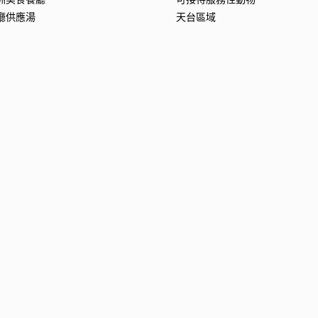
廳供應湯
天台區域