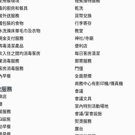
全用餐環境
禮賓接待服務
毒的廚房和餐具
乾洗
餐外送服務
貨幣兌換
獨包裝的食物
行李寄存
水洗滌床單毛巾及衣物
教堂
現金支付服務
神社/寺廟
病毒清潔產品
便利店
次入住之間均消毒客房
每日客房清潔
業消毒服務
郵寄服務
客房消毒服務
門僮
內早餐
全面禁煙
商務中心有影印機/傳真機
飲服務
會議
啡店
會議文具
廳
室內特別活動場地
餐服務
會議/宴會設施
BQ設施
熨燙服務
助早餐
露台
陸早餐