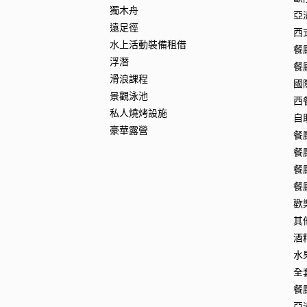
獨木舟
亞
遠足徑
西
水上活動裝備租借
餐
浮潛
餐
滑浪課程
國
景觀泳池
西
私人燒烤設施
自
豪華露營
餐
餐
餐
餐
歡
其
酒
水
全
餐
亞