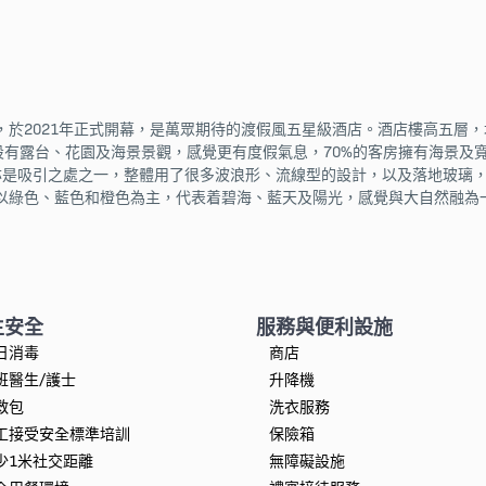
，於2021年正式開幕，是萬眾期待的渡假風五星級酒店。酒店樓高五層，
設有露台、花園及海景景觀，感覺更有度假氣息，70%的客房擁有海景及
的外觀亦是吸引之處之一，整體用了很多波浪形、流線型的設計，以及落地玻
以綠色、藍色和橙色為主，代表着碧海、藍天及陽光，感覺與大自然融為
生安全
服務與便利設施
日消毒
商店
班醫生/護士
升降機
救包
洗衣服務
工接受安全標準培訓
保險箱
少1米社交距離
無障礙設施