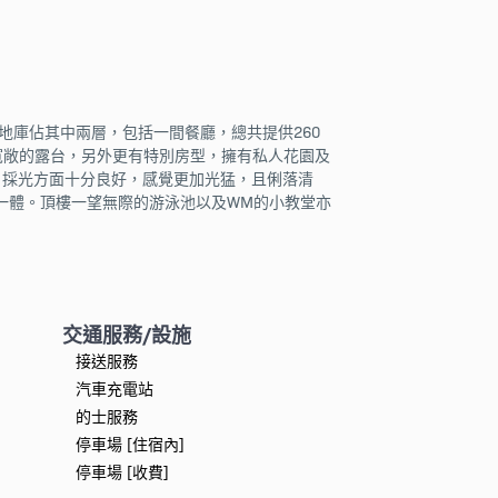
地庫佔其中兩層，包括一間餐廳，總共提供260
寬敞的露台，另外更有特別房型，擁有私人花園及
璃，採光方面十分良好，感覺更加光猛，且俐落清
一體。頂樓一望無際的游泳池以及WM的小教堂亦
交通服務/設施
接送服務
汽車充電站
的士服務
停車場 [住宿內]
停車場 [收費]