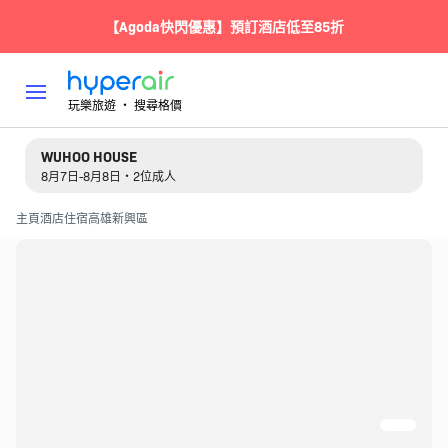
【Agoda快閃優惠】預訂酒店低至85折
玩樂旅遊 ‧ 搜尋格價
WUHOO HOUSE
8月7日-8月8日・2位成人
主頁
酒店住宿
高雄
新興區