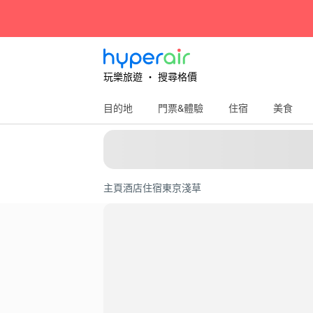
玩樂旅遊 ‧ 搜尋格價
目的地
門票&體驗
住宿
美食
主頁
酒店住宿
東京
淺草