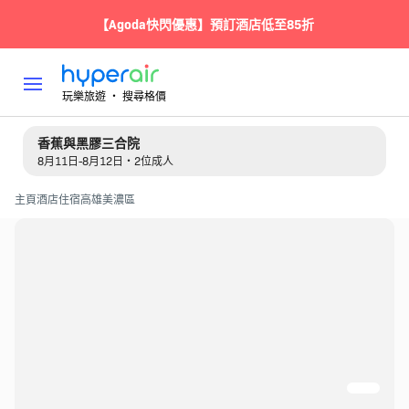
【Agoda快閃優惠】預訂酒店低至85折
玩樂旅遊 ‧ 搜尋格價
香蕉與黑膠三合院
8月11日-8月12日・2位成人
主頁
酒店住宿
高雄
美濃區