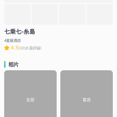
七乘七-糸島
4星級酒店
4.5
(1018 篇評論)
相片
全部
客房