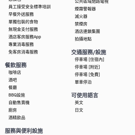
公共區域閉路電視
員工接受安全標準培訓
煙霧警報器
早餐外送服務
滅火器
單獨包裝的食物
禁煙房
無現金支付服務
酒店連鎖集團
酒店客房服務App
拍攝地點
專業消毒服務
交通服務/設施
免客房消毒服務
停車場 [住宿內]
餐飲服務
停車場 [附近]
咖啡店
停車場 [免費]
酒吧
單車停泊
餐廳
可使用語言
BBQ設施
自動售賣機
英文
廚房
日文
酒精飲品
服務與便利設施