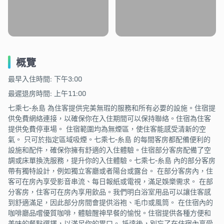
概覽
最早入住時間: 下午3:00
最遲退房時間: 上午11:00
七乘七-糸島 為住客提供完美無瑕的服務和所有必要的設施。住宿提
供免費網絡連接，以確保你在入住期間可以保持聯絡。住宿為住客
提供免費停車場。 住宿範圍均為無煙區，使住客能感受清新的空
氣。 只可於指定區域吸煙。七乘七-糸島 的每間客房都配備便利的
設施和配件，確保你擁有舒適的入住體驗。住宿部分客房配備了空
調或床單換洗服務，提升你的入住體驗。七乘七-糸島 內的部分客房
帶有獨特設計，例如獨立客廳或者陽台或露台。 在部分客房內，住
客可在房內享受影音串流、每日報紙或電視，滿足娛樂需求。 在部
分客房，住客可在房內享用飲品。我們明白浴室用品可以讓住客感
到舒適滿足，因此部分房間會提供浴袍、毛巾或風筒。 在住宿內的
咖啡廳品嚐優質咖啡，體驗醒神早餐的愉悅。住宿提供各種方便和
美味的餐點選擇，以滿足你的胃口。 抵達後，別忘了在住宿內享受