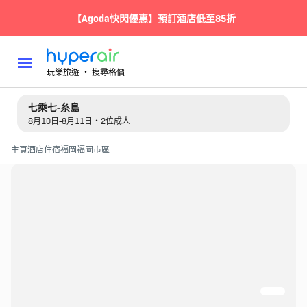
【Agoda快閃優惠】預訂酒店低至85折
玩樂旅遊 ‧ 搜尋格價
七乘七-糸島
8月10日-8月11日・2位成人
主頁
酒店住宿
福岡
福岡市區