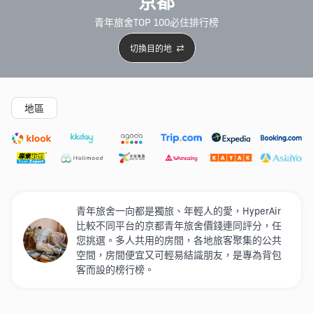
京都
青年旅舍TOP 100必住排行榜
切換目的地
精選酒店
Agoda低至4折
新開幕酒店
5星級酒店
4
地區
青年旅舍一向都是獨旅、年輕人的愛，HyperAir
比較不同平台的京都青年旅舍價錢連同評分，任
您挑選。多人共用的房間，各地旅客聚集的公共
空間，房間便宜又可輕易結識朋友，是專為背包
客而設的榜行榜。