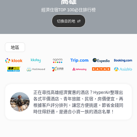
高雄
經濟住宿TOP 100必住排行榜
切換目的地
精選酒店
Agoda低至4折
新開幕酒店
5星級酒店
4
地區
正在尋找高雄經濟實惠的酒店？HyperAir整理出
各式平價酒店、青年旅館、民宿，房價便宜，再
根據客戶評分排列，讓您方便挑選。節省金錢同
時住得舒適，是適合小資一族的酒店名單！