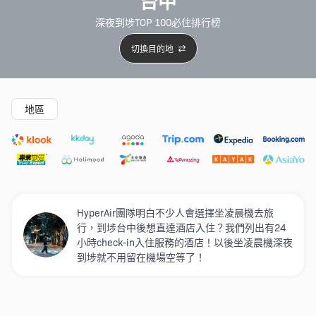
台中
深夜到埗TOP 100必住排行榜
切換目的地
精選酒店
Agoda低至4折
新開幕酒店
5星級酒店
4
地區
HyperAir團隊明白不少人會選擇坐凌晨機去旅
行，到埗台中後想直達酒店入住？我們列出有24
小時check-in入住服務的酒店！以後坐凌晨機深夜
到埗就不用留在機場空等了！