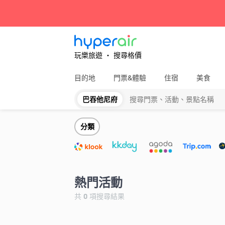
玩樂旅遊 ‧ 搜尋格價
目的地
門票&體驗
住宿
美食
巴吞他尼府
全部
分類
熱門活動
共
0
項搜尋結果