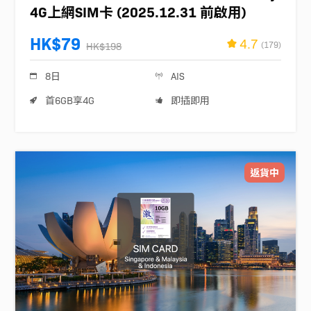
4G上網SIM卡 (2025.12.31 前啟用)
HK$79
4.7
(179)
HK$198
8日
AIS
首6GB享4G
即插即用
返貨中