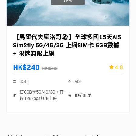
【馬爾代夫摩洛哥🏖️】全球多國15天AIS
Sim2fly 5G/4G/3G 上網SIM卡 6GB數據
+ 限速無限上網
HK$240
4.8
HK$368
15日
AIS
首6GB享5G/4G/3G，其
即插即用
後128kbps無限上網