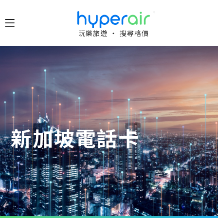
隨時隨
玩樂旅遊 ‧ 搜尋格價
地 醒目
立即下
載 App
旅遊
下載 HyperAir
應用程式並首
HyperAir
次登記，即享
HK$10 優惠迎
新加坡電話卡
新禮遇！