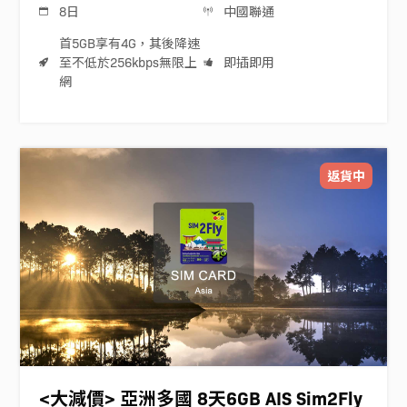
8日
中國聯通
首5GB享有4G，其後降速
至不低於256kbps無限上
即插即用
網
返貨中
<大減價> 亞洲多國 8天6GB AIS Sim2Fly