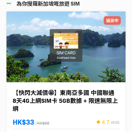
為你搜羅新加坡嘅旅遊 SIM
返貨中
【快閃大減價🤩】東南亞多國 中國聯通
8天4G上網SIM卡 5GB數據 + 限速無限上
網
HK$33
4.7
(415)
HK$68