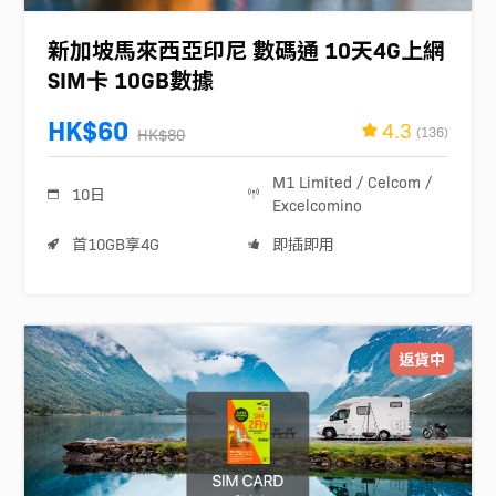
新加坡馬來西亞印尼 數碼通 10天4G上網
SIM卡 10GB數據
HK$60
4.3
(136)
HK$80
M1 Limited / Celcom /
10日
Excelcomino
首10GB享4G
即插即用
返貨中