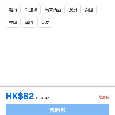
越南
新加坡
馬來西亞
澳洲
英國
美國
澳門
香港
HK$82
推廣價
HK$107
賣晒啦
旅行代理商牌照號碼：