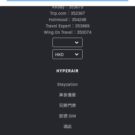
Klook：354005
KKday：353679
Trip.com：352367
Holimood：354248
Travel Expert：353969
Wing On Travel：350074
HYPERAIR
Staycation
美食優惠
玩樂門票
旅遊 SIM
酒店