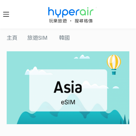
隨時隨
玩樂旅遊 ‧ 搜尋格價
地 醒目
立即下
主頁
旅遊SIM
韓國
載 App
旅遊
下載 HyperAir
應用程式並首
HyperAir
次登記，即享
HK$10 優惠迎
新禮遇！