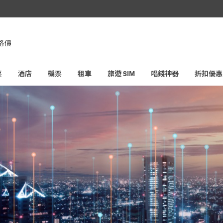
，即享
格價
票
酒店
機票
租車
旅遊 SIM
唱錢神器
折扣優惠
卡