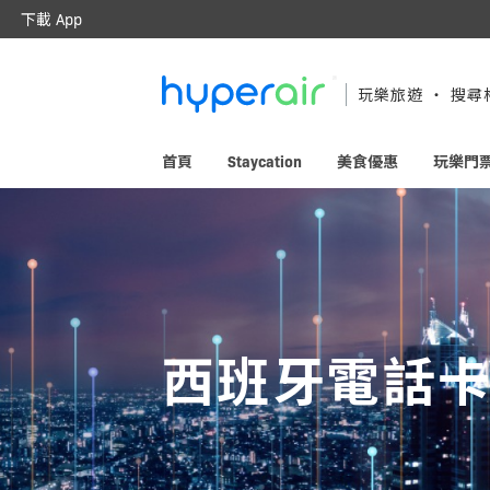
下載 App
隨時隨地 醒目旅遊
下載 HyperAir 應用程式並首次登記
玩樂旅遊 ‧ 搜尋
HK$10 優惠迎新禮遇！
首頁
Staycation
美食優惠
玩樂門
西班牙電話