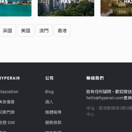
HK$
HK$
HK
英國
美國
澳門
香港
HYPERAIR
公司
聯絡我們
Staycation
Blog
如有任何疑問，歡迎發送
hello@hyperair.com
查詢
美食優惠
請人
地址：香港數碼港3期3
玩樂門票
媒體報導
中心
旅遊 SIM
服務條款