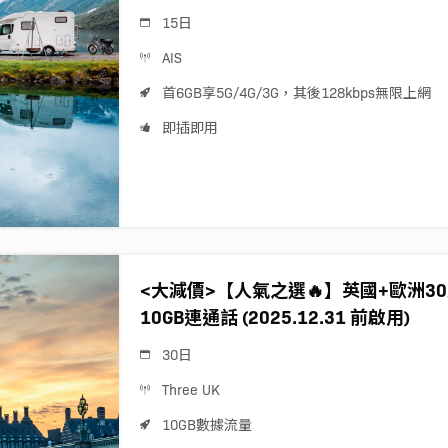
15日
AIS
首6GB享5G/4G/3G，其後128kbps無限上網
即插即用
<大減價>【人氣之選🔥】英國+歐洲30天 
10GB連通話 (2025.12.31 前啟用)
30日
Three UK
10GB數據流量