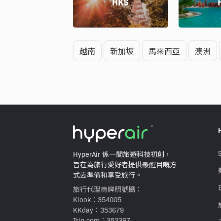
HK$
越南
新加坡
馬來西亞
澳洲
HyperAir 係一間旅遊科技初創，
旨在為旅行愛好者提供最醒目嘅方
式去準備和享受旅行。
旅行代理商牌照號碼：
Klook：354005
KKday：353679
Trip.com：352367