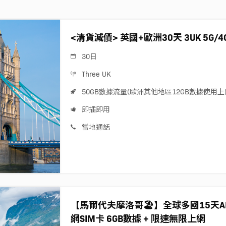
<清貨減價> 英國+歐洲30天 3UK 5G/
30日
Three UK
50GB數據流量(歐洲其他地區12GB數據使用上
即插即用
當地通話
【馬爾代夫摩洛哥🏖️】全球多國15天AIS Si
網SIM卡 6GB數據 + 限速無限上網