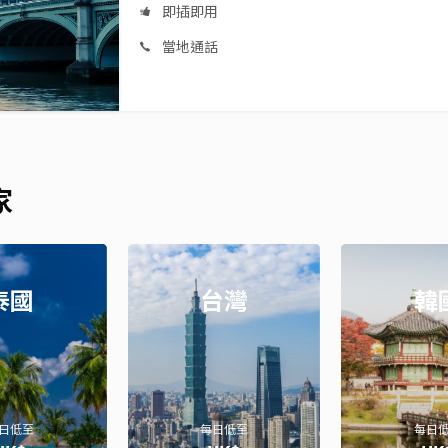
即插即用
當地通話
家
泰國
台灣
韓
日低至
每日低至
每日