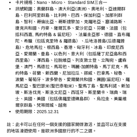
卡片規格：Nano、Micro、 Standard SIM三合一
訊號範圍：奧蘭群島、澳大利亞(澳洲)、奧地利、亞速爾群
島、巴利阿里群島、比利時、巴西、保加利亞、加那利群
島、智利、哥倫比亞、哥斯達黎加、克羅地亞、塞浦路斯、
捷克共和國、丹麥、薩爾瓦多、愛沙尼亞、芬蘭、法國（包
括科西嘉, 馬約特島 & 留尼旺）、法屬圭亞那、德國、直布羅
陀、希臘（包括克里特 & 羅德島）、瓜地洛普島(瓜德羅普
島)、危地馬拉、根西島、香港、匈牙利、冰島、印度尼西
亞、愛爾蘭、曼島、以色列、意大利（包括薩丁尼亞島和西
西里島）、澤西島、拉脫維亞、列支敦士登、立陶宛、盧森
堡、澳門、馬德拉、馬耳他、瑪麗-加朗特島、馬丁尼克、馬
約特島、荷蘭、新西蘭、尼加拉瓜、挪威、巴拿馬、秘魯、
波蘭、葡萄牙、波多黎各、愛爾蘭共和國、團圓(留尼旺)、羅
馬尼亞、聖巴瑟米(聖巴泰勒米)、聖馬丁島、聖馬利諾、新加
坡、斯洛伐克、斯洛文尼亞、西班牙、斯里蘭卡、瑞典、瑞
士、英國、美國（包括佛羅里達礁島群）、烏拉圭、美屬維
爾京群島、梵蒂岡城、越南
使用期限：2025.12.31
註：此卡可以在任何一個支援的國家開啓激活，並且可以在支援
的地區漫遊使用，是歐洲多國旅行的不二之選。