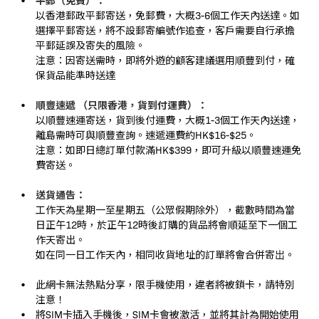
以香港郵政平郵寄送，免郵費，大概3-6個工作天內送達。如
選擇平郵寄送，將不設郵寄編號作追查，客戶需要自行承擔
平郵延誤及寄失的風險。
注意：因寄送需時，即將外遊的顧客建議選用順豐到付，確
保貨品能準時送達
順豐速遞 （只限香港，貨到付運費）：
以順豐速運寄送，貨到後付運費，大概1-3個工作天內送達，
離島需時可與順豐查詢。速遞運費約HK$16-$25。
注意：如即日總訂單付款滿HK$399，即可升級以順豐速運免
費寄送。
送貨通告：
工作天為星期一至星期五（公眾假期除外），截數時間為當
日正午12時，於正午12時後訂購的貨品將會順延至下一個工
作天寄出。
如在同一日工作天內，相同收貨地址的訂單將會合併寄岀。
此網卡無法熱點分享，限手機使用，違者將被鎖卡，請特別
注意！
將SIM卡插入手機後，SIM卡會被激活，並將其計為開始使用