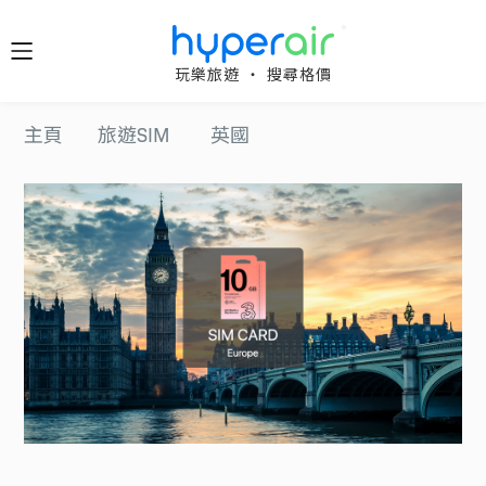
隨時隨
玩樂旅遊 ‧ 搜尋格價
地 醒目
立即下
主頁
旅遊SIM
英國
載 App
旅遊
下載 HyperAir
應用程式並首
HyperAir
次登記，即享
HK$10 優惠迎
新禮遇！