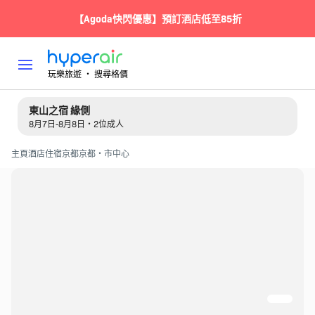
【Agoda快閃優惠】預訂酒店低至85折
玩樂旅遊 ‧ 搜尋格價
東山之宿 緣側
8月7日-8月8日・2位成人
主頁
酒店住宿
京都
京都・市中心