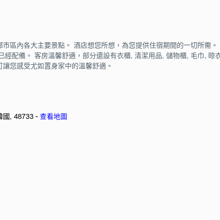
金地段，毗鄰市區內各大主要景點。 酒店想您所想，為您提供住宿期間的一切所需。 
等已經配備。 客房溫馨舒適，部分還設有衣櫃, 清潔用品, 儲物櫃, 毛巾,
san都可讓您感受尤如置身家中的溫馨舒適。
韓國, 48733 -
查看地圖