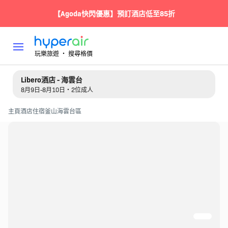
【Agoda快閃優惠】預訂酒店低至85折
玩樂旅遊 ‧ 搜尋格價
Libero酒店 - 海雲台
8月9日-8月10日・2位成人
主頁
酒店住宿
釜山
海雲台區