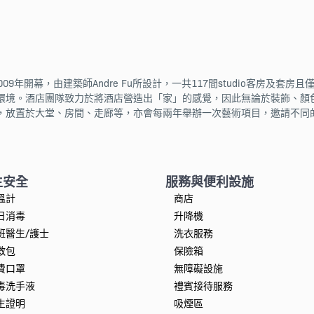
，於2009年開幕，由建築師Andre Fu所設計，一共117間studio客房
環境。酒店團隊致力於將酒店營造出「家」的感覺，因此無論於裝飾、顏
，放置於大堂、房間、走廊等，亦會每兩年舉辦一次藝術項目，邀請不同
生安全
服務與便利設施
溫計
商店
日消毒
升降機
班醫生/護士
洗衣服務
救包
保險箱
費口罩
無障礙設施
毒洗手液
禮賓接待服務
生證明
吸煙區