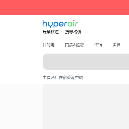
玩樂旅遊 ‧ 搜尋格價
目的地
門票&體驗
住宿
美食
主頁
酒店住宿
香港
中環