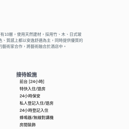
及套房且僅有10層，使用天然建材，採用竹、木、日式玻
色、質感上都以安逸舒適為主，同時提供優質的
的藝術家合作，將藝術融合於酒店中。
接待設施
前台 [24小時]
特快入住/退房
24小時保安
私人登記入住/退房
24小時登記入住
蜂鳴器/無線對講機
房間裝飾