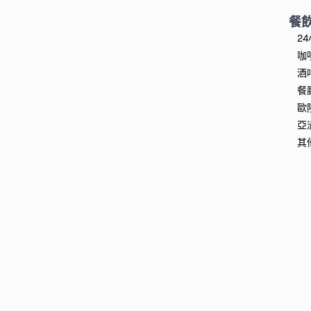
餐
2
咖
酒
餐
歐
亞
其