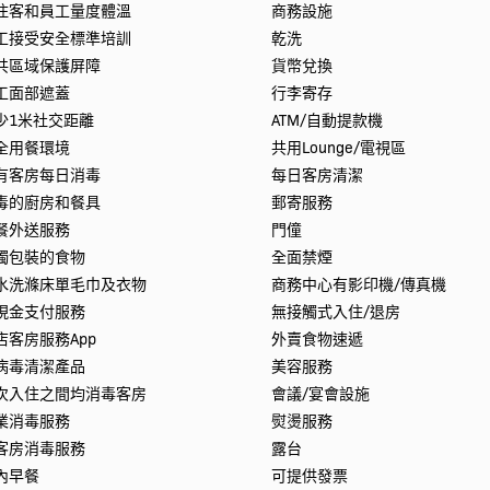
住客和員工量度體溫
商務設施
工接受安全標準培訓
乾洗
共區域保護屏障
貨幣兌換
工面部遮蓋
行李寄存
少1米社交距離
ATM/自動提款機
全用餐環境
共用Lounge/電視區
有客房每日消毒
每日客房清潔
毒的廚房和餐具
郵寄服務
餐外送服務
門僮
獨包裝的食物
全面禁煙
水洗滌床單毛巾及衣物
商務中心有影印機/傳真機
現金支付服務
無接觸式入住/退房
店客房服務App
外賣食物速遞
病毒清潔產品
美容服務
次入住之間均消毒客房
會議/宴會設施
業消毒服務
熨燙服務
客房消毒服務
露台
內早餐
可提供發票