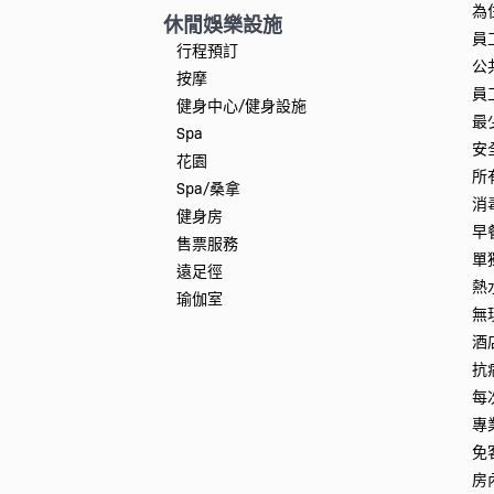
為
休閒娛樂設施
員
行程預訂
公
按摩
員
健身中心/健身設施
最
Spa
安
花園
所
Spa/桑拿
消
健身房
早
售票服務
單
遠足徑
熱
瑜伽室
無
酒
抗
每
專
免
房