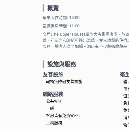
概覽
最早入住時間: 15:00
最遲退房時間: 11:00
奕居(The Upper House)屬於太古集團旗下
璃、石灰岩和漆紙打造出溫馨、令人放鬆的住宿
服務，讓客人賓至如歸。酒店有不少藝術收藏品
設施與服務
友善設施
衛
輪椅無障礙友善設施
體
每
網路服務
值
公共Wi-Fi
急
上網
免
客房皆有免費Wi-Fi
消
上網服務
衛