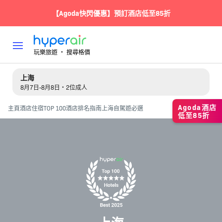
【Agoda快閃優惠】預訂酒店低至85折
玩樂旅遊 ‧ 搜尋格價
上海
8月7日-8月8日・2位成人
Agoda酒店
主頁
酒店住宿
TOP 100酒店排名指南
上海自駕遊必選
低至85折