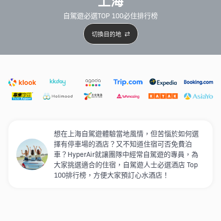
上海
自駕遊必選TOP 100必住排行榜
切換目的地
精選酒店
Agoda低至4折
新開幕酒店
5星級酒店
4
想在上海自駕遊體驗當地風情，但苦惱於如何選
擇有停車場的酒店？又不知道住宿可否免費泊
車？HyperAir就讓團隊中經常自駕遊的專員，為
大家挑選適合的住宿，自駕遊人士必選酒店 Top
100排行榜，方便大家預訂心水酒店！