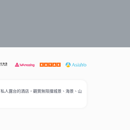
遊必選
打卡泳池酒店
家庭入住
奢華酒店
高性價比
海有私人露台的酒店，觀賞無阻擋城景、海景、山