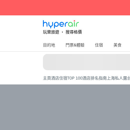
玩樂旅遊 ‧ 搜尋格價
目的地
門票&體驗
住宿
美食
主頁
酒店住宿
TOP 100酒店排名指南
上海私人露