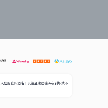
遊必選
打卡泳池酒店
家庭入住
奢華酒店
高性價比
-in入住服務的酒店！以後坐凌晨機深夜到埗就不