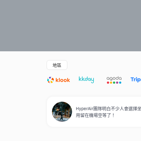
精選酒店
Agoda低至4折
新開幕酒店
地區
HyperAir團隊明白不少人會
用留在機場空等了！