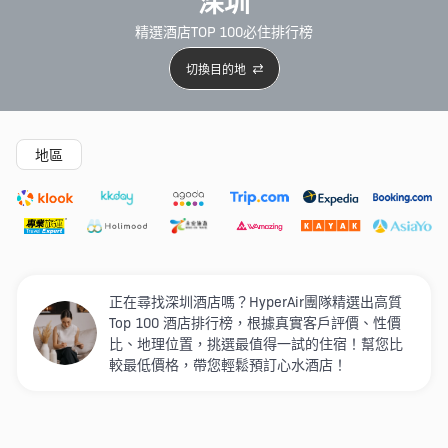
深圳
精選酒店TOP 100必住排行榜
切換目的地
精選酒店
Agoda低至4折
新開幕酒店
5星級酒店
4
地區
正在尋找深圳酒店嗎？HyperAir團隊精選出高質
Top 100 酒店排行榜，根據真實客戶評價、性價
比、地理位置，挑選最值得一試的住宿！幫您比
較最低價格，帶您輕鬆預訂心水酒店！