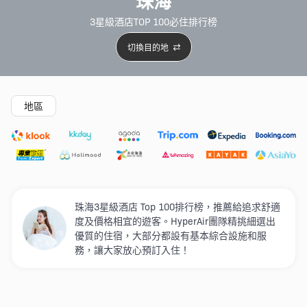
珠海
3星級酒店TOP 100必住排行榜
切換目的地
精選酒店
Agoda低至4折
新開幕酒店
5星級酒店
4
地區
珠海3星級酒店 Top 100排行榜，推薦給追求舒適
度及價格相宜的遊客。HyperAir團隊精挑細選出
優質的住宿，大部分都設有基本綜合設施和服
務，讓大家放心預訂入住！