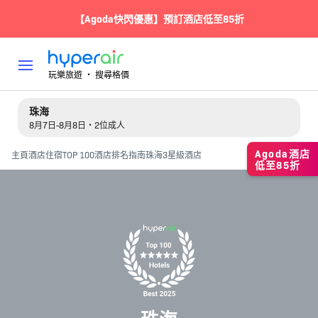
【Agoda快閃優惠】預訂酒店低至85折
玩樂旅遊 ‧ 搜尋格價
珠海
8月7日-8月8日・2位成人
Agoda酒店
主頁
酒店住宿
TOP 100酒店排名指南
珠海3星級酒店
低至85折