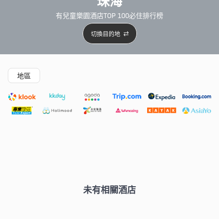
珠海
有兒童樂園酒店TOP 100必住排行榜
切換目的地
精選酒店
Agoda低至4折
新開幕酒店
5星級酒店
4
地區
未有相關酒店