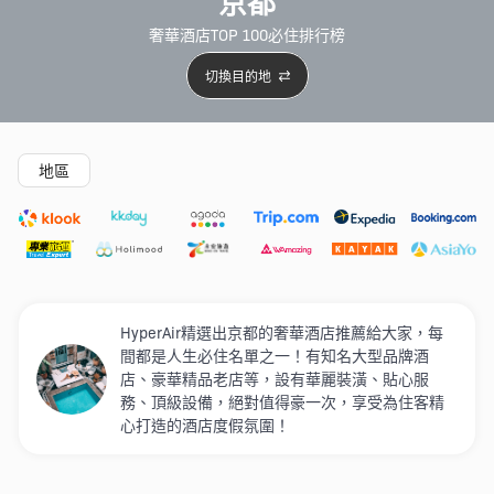
京都
奢華酒店TOP 100必住排行榜
切換目的地
精選酒店
Agoda低至4折
新開幕酒店
5星級酒店
4
地區
HyperAir精選出京都的奢華酒店推薦給大家，每
間都是人生必住名單之一 ！有知名大型品牌酒
店、豪華精品老店等，設有華麗裝潢、貼心服
務、頂級設備，絕對值得豪一次，享受為住客精
心打造的酒店度假氛圍！