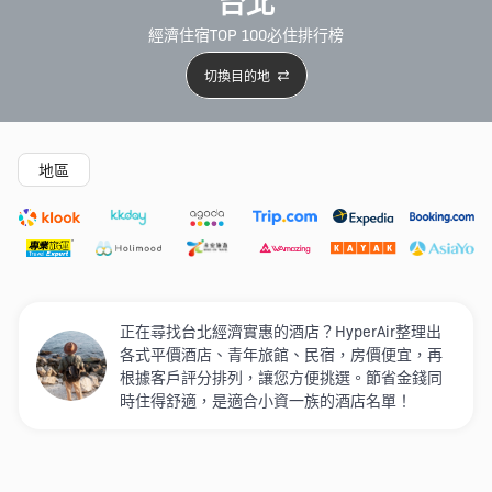
台北
經濟住宿TOP 100必住排行榜
切換目的地
精選酒店
Agoda低至4折
新開幕酒店
5星級酒店
4
地區
正在尋找台北經濟實惠的酒店？HyperAir整理出
各式平價酒店、青年旅館、民宿，房價便宜，再
根據客戶評分排列，讓您方便挑選。節省金錢同
時住得舒適，是適合小資一族的酒店名單！