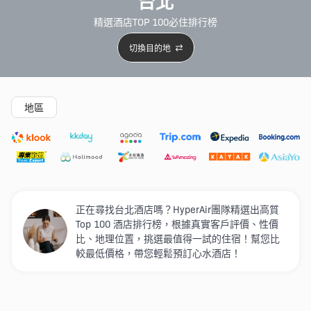
台北
精選酒店TOP 100必住排行榜
切換目的地
精選酒店
Agoda低至4折
新開幕酒店
5星級酒店
4
地區
正在尋找台北酒店嗎？HyperAir團隊精選出高質
Top 100 酒店排行榜，根據真實客戶評價、性價
比、地理位置，挑選最值得一試的住宿！幫您比
較最低價格，帶您輕鬆預訂心水酒店！