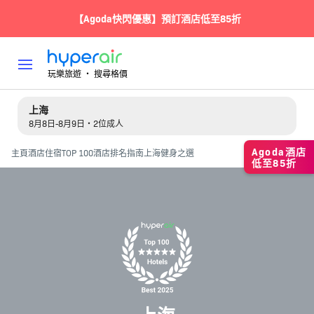
【Agoda快閃優惠】預訂酒店低至85折
玩樂旅遊 ‧ 搜尋格價
上海
8月8日-8月9日・2位成人
Agoda酒店
主頁
酒店住宿
TOP 100酒店排名指南
上海健身之選
低至85折