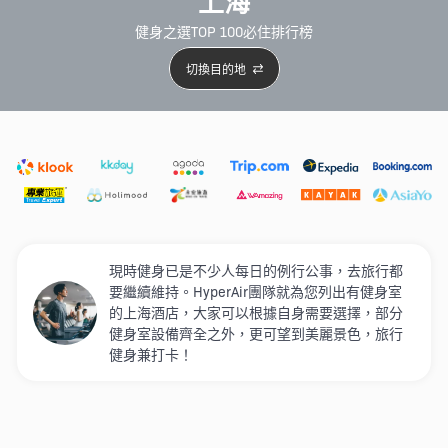
上海
健身之選TOP 100必住排行榜
切換目的地
精選酒店
Agoda低至4折
新開幕酒店
5星級酒店
4
現時健身已是不少人每日的例行公事，去旅行都
要繼續維持。HyperAir團隊就為您列出有健身室
的上海酒店，大家可以根據自身需要選擇，部分
健身室設備齊全之外，更可望到美麗景色，旅行
健身兼打卡！