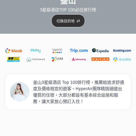
釜山
3星級酒店TOP 100必住排行榜
切換目的地
精選酒店
Agoda低至4折
新開幕酒店
5星級酒店
4
釜山3星級酒店 Top 100排行榜，推薦給追求舒適
度及價格相宜的遊客。HyperAir團隊精挑細選出
優質的住宿，大部分都設有基本綜合設施和服
務，讓大家放心預訂入住！