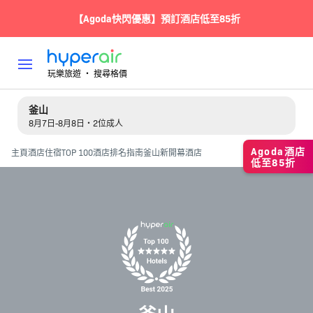
【Agoda快閃優惠】預訂酒店低至85折
玩樂旅遊 ‧ 搜尋格價
釜山
8月7日-8月8日・2位成人
Agoda酒店
主頁
酒店住宿
TOP 100酒店排名指南
釜山新開幕酒店
低至85折