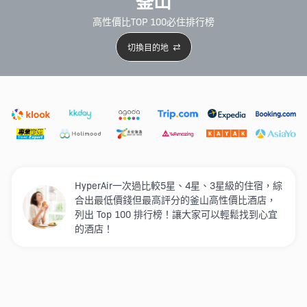
釜山
高性價比TOP 100必住排行榜
切換目的地
精選酒店
Agoda低至4折
新開幕酒店
5星級酒店
4
HyperAir一次過比較5星、4星、3星級的住宿，綜
合出最低價錢但最高評分的釜山高性價比酒店，
列出 Top 100 排行榜！讓大家可以輕鬆找到心宜
的酒店！