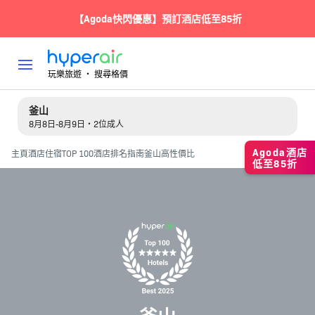
【Agoda快閃優惠】預訂酒店低至85折
玩樂旅遊 ‧ 搜尋格價
釜山
8月8日-8月9日・2位成人
Agoda酒店
主頁
酒店住宿
TOP 100酒店排名指南
釜山高性價比
低至85折