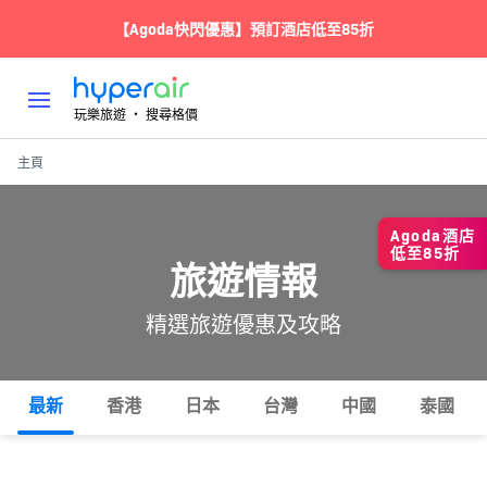
【Agoda快閃優惠】預訂酒店低至85折
玩樂旅遊 ‧ 搜尋格價
主頁
Agoda酒店
低至85折
旅遊情報
精選旅遊優惠及攻略
最新
香港
日本
台灣
中國
泰國
所有
熱門
攻略
玩樂
住宿
美食
交通