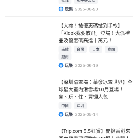
杜拜
親子好去處
玩樂
2025-08-23
【大癲！搶優惠碼搶到手軟】
「Klook我要放飛」登場！大派禮
品及優惠碼高達十萬元！
南韓
台灣
日本
泰國
越南
玩樂
2025-06-19
【深圳滑雪場：華發冰雪世界】全
球最大室內滑雪場10月登場！
食、玩、住、買懶人包
中國
深圳
玩樂
2025-05-14
【Trip.com 5.5狂賞】開搶香港來