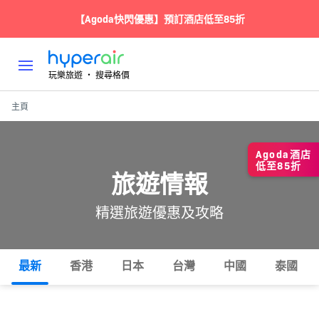
【Agoda快閃優惠】預訂酒店低至85折
玩樂旅遊 ‧ 搜尋格價
主頁
Agoda酒店
低至85折
旅遊情報
精選旅遊優惠及攻略
最新
香港
日本
台灣
中國
泰國
所有
熱門
攻略
玩樂
住宿
美食
交通