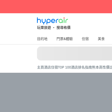
玩樂旅遊 ‧ 搜尋格價
目的地
門票&體驗
住宿
美食
主頁
酒店住宿
TOP 100酒店排名指南
熊本高性價