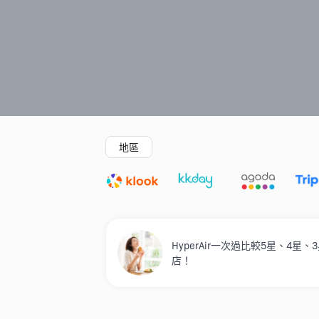
精選酒店
Agoda低至4折
新開幕酒店
地區
HyperAir一次過比較5星、4
店！