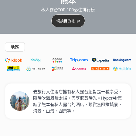
熊本
私人露台TOP 100必住排行榜
切換目的地
精選酒店
Agoda低至4折
新開幕酒店
5星級酒店
4
地區
去旅行入住酒店擁有私人露台絕對是一種享受，
隨時吹海風曬太陽，盡享愜意時光。HyperAir集
結了熊本有私人露台的酒店，觀賞無阻擋城景、
海景、山景、園景等。