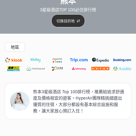
熊本
3星級酒店TOP 100必住排行榜
切換目的地
精選酒店
Agoda低至4折
新開幕酒店
5星級酒店
4
地區
熊本3星級酒店 Top 100排行榜，推薦給追求舒適
度及價格相宜的遊客。HyperAir團隊精挑細選出
優質的住宿，大部分都設有基本綜合設施和服
務，讓大家放心預訂入住！