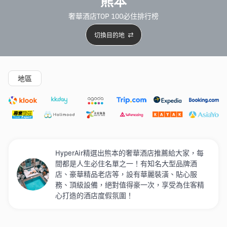
熊本
奢華酒店TOP 100必住排行榜
切換目的地
精選酒店
Agoda低至4折
新開幕酒店
5星級酒店
4
地區
HyperAir精選出熊本的奢華酒店推薦給大家，每
間都是人生必住名單之一 ！有知名大型品牌酒
店、豪華精品老店等，設有華麗裝潢、貼心服
務、頂級設備，絕對值得豪一次，享受為住客精
心打造的酒店度假氛圍！