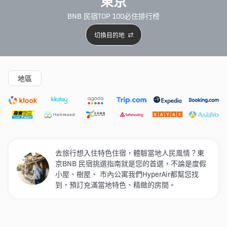
東京
BNB 民宿TOP 100必住排行榜
切換目的地
精選酒店
新開幕酒店
5星級酒店
4星級酒店
3星級
地區
去旅行想入住特色住宿，體驗當地人民風情？東
京BNB 民宿挑選指南就是您的首選，不論是度假
小屋、樹屋、 市內公寓我們HyperAir都幫您找
到，預訂充滿當地特色、精緻的房間。