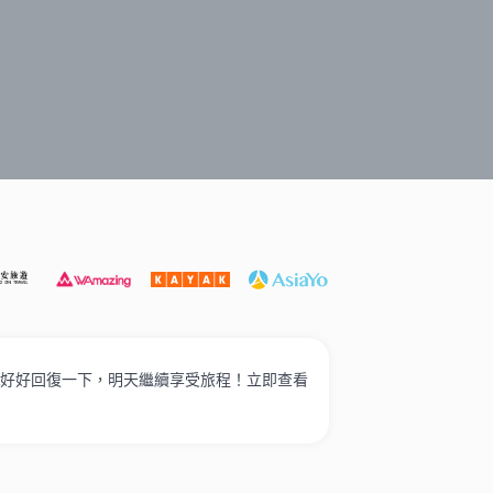
池酒店
家庭入住
奢華酒店
高性價比
經濟住宿
BN
SPA好好回復一下，明天繼續享受旅程！立即查看