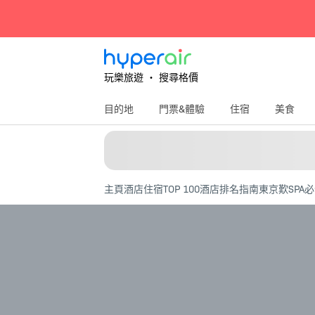
玩樂旅遊 ‧ 搜尋格價
目的地
門票&體驗
住宿
美食
主頁
酒店住宿
TOP 100酒店排名指南
東京歎SPA