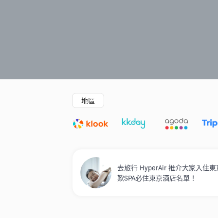
精選酒店
新開幕酒店
5星級酒店
地區
去旅行 HyperAir 推介大
歎SPA必住東京酒店名單！