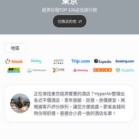
東京
經濟住宿TOP 100必住排行榜
切換目的地
精選酒店
新開幕酒店
5星級酒店
4星級酒店
3星級
地區
正在尋找東京經濟實惠的酒店？HyperAir整理出
各式平價酒店、青年旅館、民宿，房價便宜，再
根據客戶評分排列，讓您方便挑選。節省金錢同
時住得舒適，是適合小資一族的酒店名單！