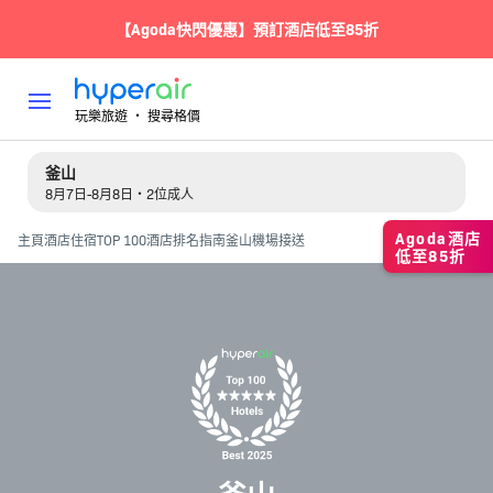
【Agoda快閃優惠】預訂酒店低至85折
玩樂旅遊 ‧ 搜尋格價
釜山
8月7日-8月8日・2位成人
Agoda酒店
主頁
酒店住宿
TOP 100酒店排名指南
釜山機場接送
低至85折