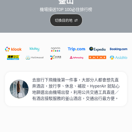
釜山
機場接送TOP 100必住排行榜
切換目的地
精選酒店
Agoda低至4折
新開幕酒店
5星級酒店
4
去旅行下飛機後第一件事，大部分人都會想先直
奔酒店，放行李、休息、補妝。HyperAir 就貼心
地篩選出由機場出發，利用公共交通工具直達／
有酒店接駁服務的釜山酒店，交通出行最方便。