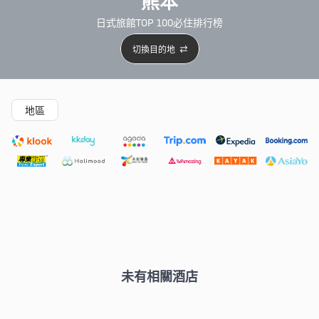
熊本
日式旅館TOP 100必住排行榜
切換目的地
精選酒店
Agoda低至4折
新開幕酒店
5星級酒店
4
地區
未有相關酒店